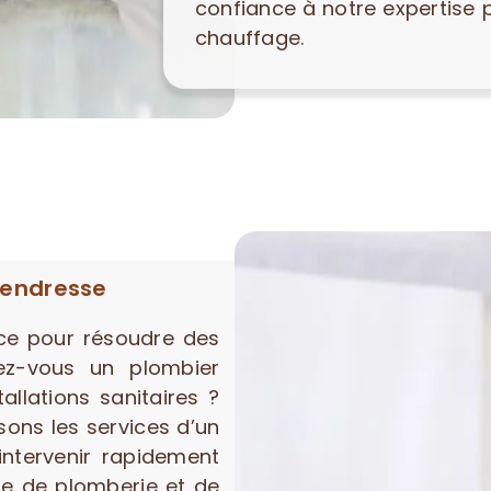
confiance à notre expertise 
chauffage.
Tendresse
ce pour résoudre des
ez-vous un plombier
llations sanitaires ?
ns les services d’un
intervenir rapidement
re de plomberie et de