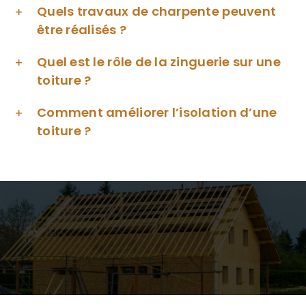
Quels travaux de charpente peuvent
être réalisés ?
Quel est le rôle de la zinguerie sur une
toiture ?
Comment améliorer l’isolation d’une
toiture ?